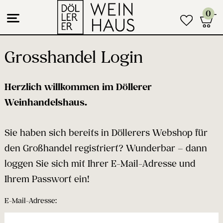
0
Aktion
Grosshandel Login
Login
Herzlich willkommen im Döllerer
Zum B2C-Shop
Weinhandelshaus.
Sie haben sich bereits in Döllerers Webshop für
den Großhandel registriert? Wunderbar – dann
loggen Sie sich mit Ihrer E-Mail-Adresse und
SERVICEHOTLINE
Ihrem Passwort ein!
MO - FR von 8:00 - 17:00 Uhr
E-Mail-Adresse:
Gerne beraten wir Sie telefonisch unter: